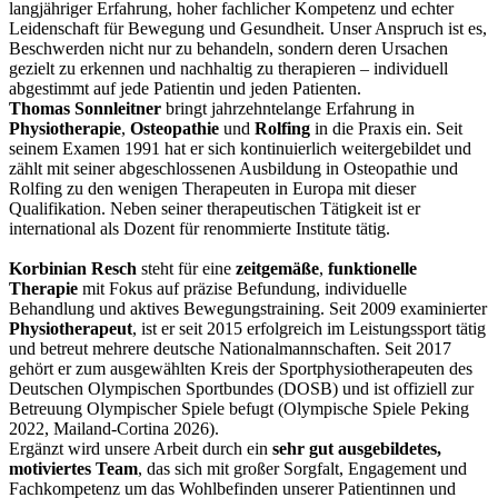
langjähriger Erfahrung, hoher fachlicher Kompetenz und echter
Leidenschaft für Bewegung und Gesundheit. Unser Anspruch ist es,
Beschwerden nicht nur zu behandeln, sondern deren Ursachen
gezielt zu erkennen und nachhaltig zu therapieren – individuell
abgestimmt auf jede Patientin und jeden Patienten.
Thomas Sonnleitner
bringt jahrzehntelange Erfahrung in
Physiotherapie
,
Osteopathie
und
Rolfing
in die Praxis ein. Seit
seinem Examen 1991 hat er sich kontinuierlich weitergebildet und
zählt mit seiner abgeschlossenen Ausbildung in Osteopathie und
Rolfing zu den wenigen Therapeuten in Europa mit dieser
Qualifikation. Neben seiner therapeutischen Tätigkeit ist er
international als Dozent für renommierte Institute tätig.
Korbinian Resch
steht für eine
zeitgemäße
,
funktionelle
Therapie
mit Fokus auf präzise Befundung, individuelle
Behandlung und aktives Bewegungstraining. Seit 2009 examinierter
Physiotherapeut
, ist er seit 2015 erfolgreich im Leistungssport tätig
und betreut mehrere deutsche Nationalmannschaften. Seit 2017
gehört er zum ausgewählten Kreis der Sportphysiotherapeuten des
Deutschen Olympischen Sportbundes (DOSB) und ist offiziell zur
Betreuung Olympischer Spiele befugt (Olympische Spiele Peking
2022, Mailand-Cortina 2026).
Ergänzt wird unsere Arbeit durch ein
sehr gut ausgebildetes,
motiviertes Team
, das sich mit großer Sorgfalt, Engagement und
Fachkompetenz um das Wohlbefinden unserer Patientinnen und